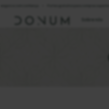
eguro e com confiança
Portes gratuitos para compras superiores
Sobre nós