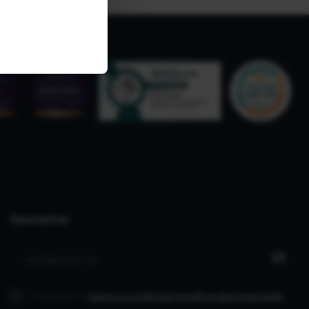
Newsletter
Li e aceito os
termos e condições
e política de privacidade