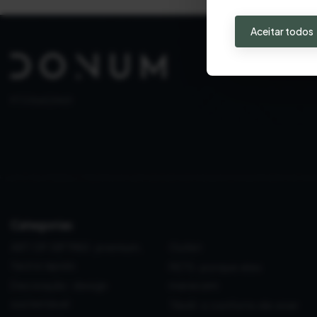
Aceitar todos
PT 515653969
Categorias
ART OF GIFTING: premium,
Outlet
fácil e rápido
PETS: porque eles
Decoração: design
merecem
sustentável
Têxtil: o conforto de viver