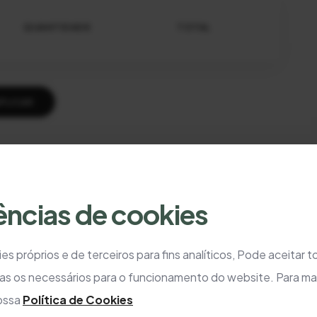
QUANTIDADE
TOTAL
PLICAR
Carrinho vazio!
ências de cookies
es próprios e de terceiros para fins analíticos, Pode aceitar 
Ver Produtos
Homepage
as os necessários para o funcionamento do website. Para ma
nossa
Política de Cookies