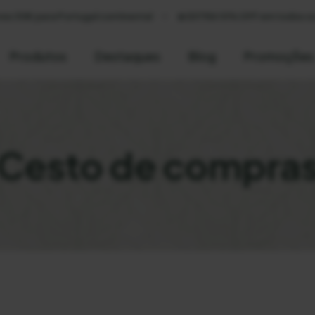
 30€ para Portugal continental
☀️ EXTRA 10% OFF em todos os a
Produtos
Destaques
Blog
Promoções
Cesto de compra