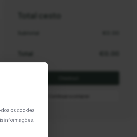
Total cesto
Subtotal
€0.00
Total
€
0.00
Checkout
Continuar a comprar
todos os cookies
is informações,