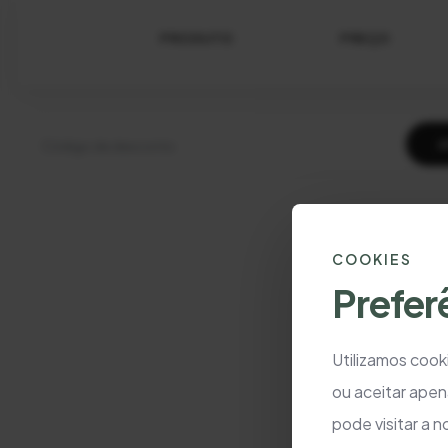
PRODUTO
PREÇO
A
COOKIES
Prefer
Utilizamos cooki
ou aceitar apen
pode visitar a 